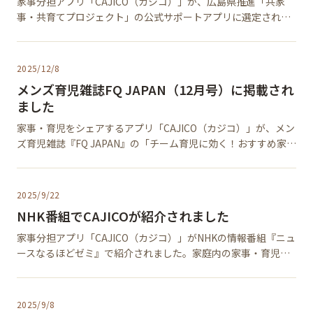
家事分担アプリ「CAJICO（カジコ）」が、広島県推進「共家
事・共育てプロジェクト」の公式サポートアプリに選定されま
した。家事・育児の見える化を通じて、夫婦・パートナーの協
力とコミュニケーションを支援します。
2025/12/8
メンズ育児雑誌FQ JAPAN（12月号）に掲載され
ました
家事・育児をシェアするアプリ「CAJICO（カジコ）」が、メン
ズ育児雑誌『FQ JAPAN』の「チーム育児に効く！おすすめ家事
分担&情報共有アプリ」としてコーナーに掲載。共働き家庭の
パパたちに注目される家事分担アプリとして紹介されていま
す。
2025/9/22
NHK番組でCAJICOが紹介されました
家事分担アプリ「CAJICO（カジコ）」がNHKの情報番組『ニュ
ースなるほどゼミ』で紹介されました。家庭内の家事・育児の
可視化と共有を促すアプリとして注目されています。
2025/9/8