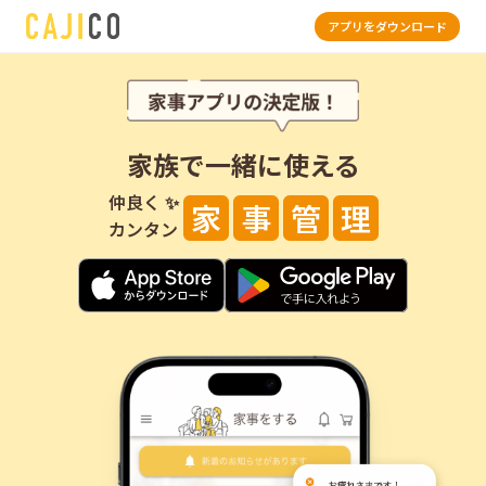
アプリをダウンロード
家族で一緒に使える
仲良く
✨
家
事
管
理
カンタン