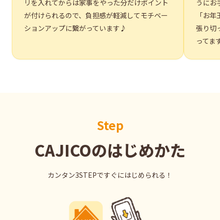
リを入れてからは家事をやった分だけポイント
うにお
が付けられるので、負担感が軽減してモチベー
「お年
ションアップに繋がっています♪
張り切
ってま
Step
CAJICOのはじめかた
カンタン3STEPですぐにはじめられる！